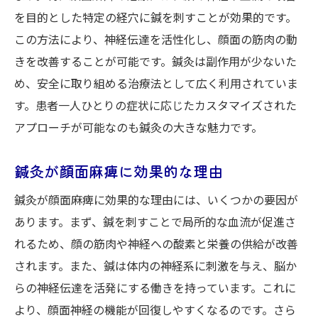
顔面麻痺治療における鍼灸のメリットとその科
を目的とした特定の経穴に鍼を刺すことが効果的です。
学的根拠
この方法により、神経伝達を活性化し、顔面の筋肉の動
きを改善することが可能です。鍼灸は副作用が少ないた
鍼灸の科学的根拠と治療効果の実証
め、安全に取り組める治療法として広く利用されていま
顔面麻痺に対する鍼灸の成功事例
す。患者一人ひとりの症状に応じたカスタマイズされた
鍼灸治療が推奨される理由と実績
アプローチが可能なのも鍼灸の大きな魅力です。
鍼灸による副作用の少なさと安全性
顔面麻痺改善に鍼灸を選ぶポイント
鍼灸が顔面麻痺に効果的な理由
鍼灸の効果を支える医学的研究
鍼灸が顔面麻痺に効果的な理由には、いくつかの要因が
顔面麻痺改善に鍼灸が選ばれる理由とその効果
あります。まず、鍼を刺すことで局所的な血流が促進さ
を探る
れるため、顔の筋肉や神経への酸素と栄養の供給が改善
鍼灸が顔面麻痺治療で選ばれる理由
されます。また、鍼は体内の神経系に刺激を与え、脳か
効果的な鍼灸施術とその口コミ
らの神経伝達を活発にする働きを持っています。これに
鍼灸の効果を高める治療の工夫
より、顔面神経の機能が回復しやすくなるのです。さら