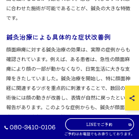
に合わせた施術が可能であることが、鍼灸の大きな特徴
です。
鍼灸治療による具体的な症状改善例
顔面麻痺に対する鍼灸治療の効果は、実際の症例からも
確認されています。例えば、ある患者は、急性の顔面麻
痺により顔の一部が動かなくなり、日常生活に大きな支
障をきたしていました。鍼灸治療を開始し、特に顔面神
経に関連するツボを重点的に刺激することで、数回の施
術後には顔の動きが改善し、表情が自然に戻ったという
報告があります。このような症例からも、鍼灸が顔面麻
痺の改善に寄与する可能性が示されています。また、定
LINEでご予約
期的な施術を続けることで、再発の防止やさらなる症状
080-3410-0106
ご予約はお電話でもお承りしております。
の改善が期待されます。顔面麻痺に悩む方々にとって、