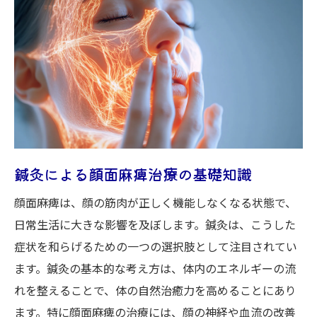
鍼灸による回復プロセスと注意点
ポジティブな変化を促す鍼灸のメカニズム
患者体験から見る鍼灸の実際の効果
鍼灸を活用した顔面麻痺改善のライフスタ
イル
鍼灸治療の実際顔面麻痺に対する効果的なアプ
ローチ
鍼灸による顔面麻痺治療の基礎知識
顔面麻痺改善に向けた鍼灸の実践法
顔面麻痺は、顔の筋肉が正しく機能しなくなる状態で、
個別症状に合わせた鍼灸のアプローチ
日常生活に大きな影響を及ぼします。鍼灸は、こうした
鍼灸と他の治療法の併用効果
症状を和らげるための一つの選択肢として注目されてい
顔面麻痺治療における鍼灸の重要性
ます。鍼灸の基本的な考え方は、体内のエネルギーの流
鍼灸による症状緩和とその効果
れを整えることで、体の自然治癒力を高めることにあり
鍼灸施術のプロセスと結果の知見
ます。特に顔面麻痺の治療には、顔の神経や血流の改善