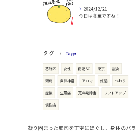
2024/12/21
今日は冬至ですね！
タグ
Tags
葛飾区
女性
南葛SC
東京
鍼灸
頭痛
自律神経
アロマ
妊活
つわり
産後
生理痛
更年期障害
リフトアップ
慢性痛
凝り固まった筋肉を丁寧にほぐし、身体のバ