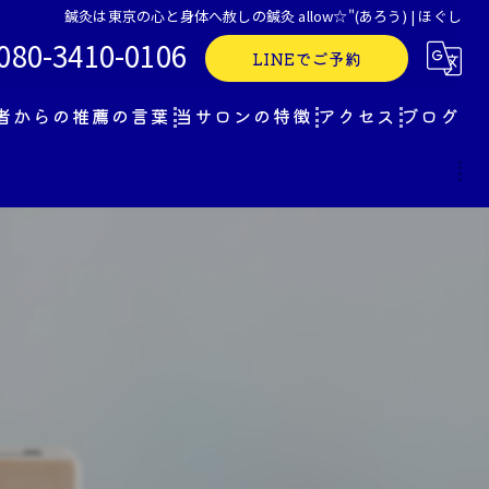
鍼灸は東京の心と身体へ赦しの鍼灸 allow☆"(あろう) | ほぐし
080-3410-0106
LINEでご予約
者からの推薦の言葉
当サロンの特徴
アクセス
ブログ
整体
痛み
ほぐし
美容
カウンセリング